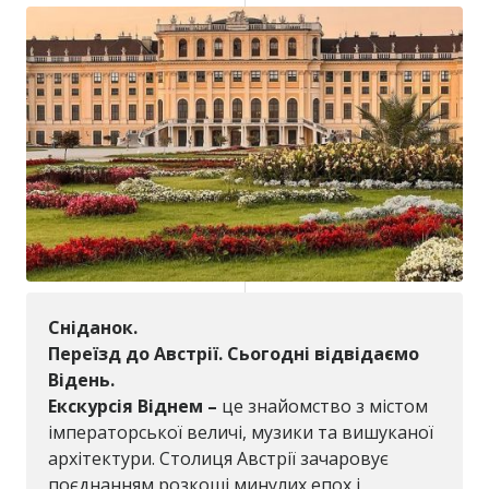
Сніданок.
Переїзд до Австрії. Сьогодні відвідаємо
Відень.
Екскурсія Віднем
–
це знайомство з містом
імператорської величі, музики та вишуканої
архітектури. Столиця Австрії зачаровує
поєднанням розкоші минулих епох і