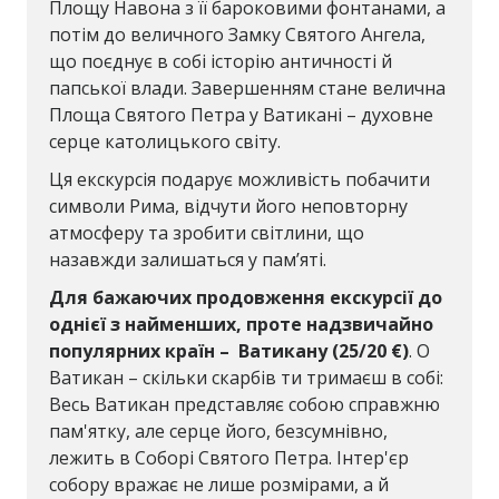
Площу Навона з її бароковими фонтанами, а
потім до величного Замку Святого Ангела,
що поєднує в собі історію античності й
папської влади. Завершенням стане велична
Площа Святого Петра у Ватикані – духовне
серце католицького світу.
Ця екскурсія подарує можливість побачити
символи Рима, відчути його неповторну
атмосферу та зробити світлини, що
назавжди залишаться у пам’яті.
Для бажаючих продовження екскурсії до
однієї з найменших, проте надзвичайно
популярних країн – Ватикану (25/20 €)
. О
Ватикан – скільки скарбів ти тримаєш в собі:
Весь Ватикан представляє собою справжню
пам'ятку, але серце його, безсумнівно,
лежить в Соборі Святого Петра. Інтер'єр
собору вражає не лише розмірами, а й