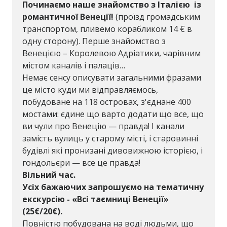
Починаємо наше знайомство з Італією із
романтичної Венеції!
(проїзд громадським
транспортом, пливемо корабликом 14 € в
одну сторону). Перше знайомство з
Венецією – Королевою Адріатики, чарівним
містом каналів і палаців…
Немає сенсу описувати загальними фразами
це місто куди ми відправляємось,
побудоване на 118 островах, з'єднане 400
мостами: єдине що варто додати що все, що
ви чули про Венецію — правда! І канали
замість вулиць у старому місті, і старовинні
будівлі які пронизані дивовижною історією, і
гондольєри — все це правда!
Вільний час.
Усіх бажаючих запрошуємо на тематичну
екскурсію - «Всі таємниці Венеції»
(25€/20€)
.
Повністю побудована на воді людьми, що