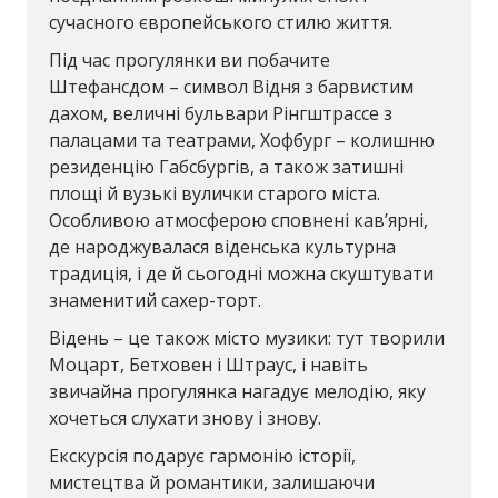
сучасного європейського стилю життя.
Під час прогулянки ви побачите
Штефансдом – символ Відня з барвистим
дахом, величні бульвари Рінгштрассе з
палацами та театрами, Хофбург – колишню
резиденцію Габсбургів, а також затишні
площі й вузькі вулички старого міста.
Особливою атмосферою сповнені кав’ярні,
де народжувалася віденська культурна
традиція, і де й сьогодні можна скуштувати
знаменитий сахер-торт.
Відень – це також місто музики: тут творили
Моцарт, Бетховен і Штраус, і навіть
звичайна прогулянка нагадує мелодію, яку
хочеться слухати знову і знову.
Екскурсія подарує гармонію історії,
мистецтва й романтики, залишаючи