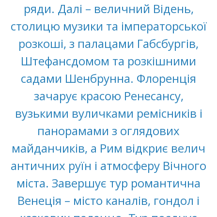
ряди. Далі – величний Відень,
столицю музики та імператорської
розкоші, з палацами Габсбургів,
Штефансдомом та розкішними
садами Шенбрунна. Флоренція
зачарує красою Ренесансу,
вузькими вуличками ремісників і
панорамами з оглядових
майданчиків, а Рим відкриє велич
античних руїн і атмосферу Вічного
міста. Завершує тур романтична
Венеція – місто каналів, гондол і