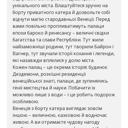
унікального міста. Влаштуйтеся зручно на
борту приватного катера й дозвольте собі
відчути магію стародавньої Венеції. Перед
вами повільно пропливатимуть палаци
епохи бароко й ренесансу – величні свідки
багатства та слави Республіки. Тут жили
найзаможніші родини, тут творили Байрон і
Вагнер, тут звучали історії кохання і легенди,
які назавжди вплелися у долю міста.
Кожен палац – це окрема історія: будинок
Дездемони, розкішні резиденції
венеційської знаті, палаци, де зупинялись
генії мистецтва й науки. Побачити їх
можливо лише з води – і це робить подорож
особливою.
Венеція з борту катера виглядає зовсім
іншою – величною, казковою й водночас
живою. А ви отримаєте чудову нагоду