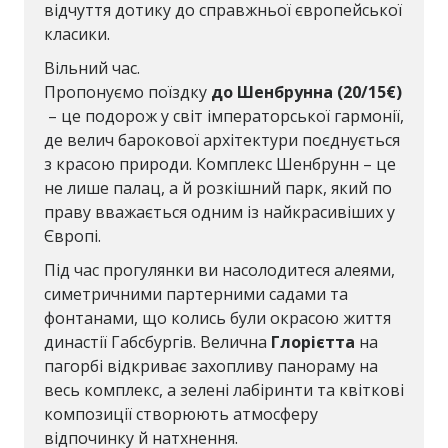
відчуття дотику до справжньої європейської
класики.
Вільний час.
Пропонуємо поїздку
до Шенбрунна
(20/15€)
– це подорож у світ імператорської гармонії,
де велич барокової архітектури поєднується
з красою природи. Комплекс Шенбрунн – це
не лише палац, а й розкішний парк, який по
праву вважається одним із найкрасивіших у
Європі.
Під час прогулянки ви насолодитеся алеями,
симетричними партерними садами та
фонтанами, що колись були окрасою життя
династії Габсбургів. Велична
Глорієтта
на
пагорбі відкриває захопливу панораму на
весь комплекс, а зелені лабіринти та квіткові
композиції створюють атмосферу
відпочинку й натхнення.