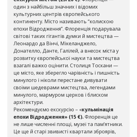
один з найбільш значних і відомих
культурних центрів європейського
континенту. Місто називають “колискою
епохи Відродження”. Флоренція подарувала
світові таких гігантів думки й мистецтва —
Леонардо да Вінчі, Мікеланджело,
Донателло, Данте, Галілей, а внесок міста у
розвитку європейської науки та мистецтва
взагалі важко оцінити. Столиця Тоскани —
це місто, яке зберегло чарівність і пишність
минулого і ніколи перестане дивувати
своїми шедеврами мистецтва, легендами
минулого, мармуром церков і блиском
архітектури.
Рекомендуємо екскурсію – «
кульмінація
епохи Відродження» (15
€).
Флоренція це
не лише численні площі, музеї та пам’ятники.
Це ще й старі звивисті квартали зброярів,