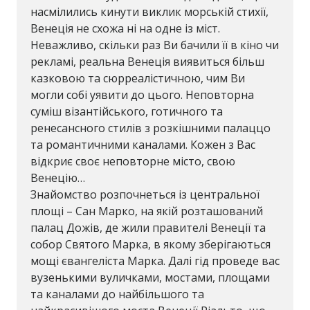
насмілились кинути виклик морській стихії,
Венеція не схожа ні на одне із міст.
Неважливо, скільки раз Ви бачили її в кіно чи
рекламі, реальна Венеція виявиться більш
казковою та сюрреалістичною, чим Ви
могли собі уявити до цього. Неповторна
суміш візантійського, готичного та
ренесансного стилів з розкішними палаццо
та романтичними каналами. Кожен з Вас
відкриє своє неповторне місто, свою
Венецію…
Знайомство розпочнеться із центральної
площі – Сан Марко, на якій розташований
палац Дожів, де жили правителі Венеції та
собор Святого Марка, в якому зберігаються
мощі євангеліста Марка. Далі гід проведе вас
вузенькими вуличками, мостами, площами
та каналами до найбільшого та