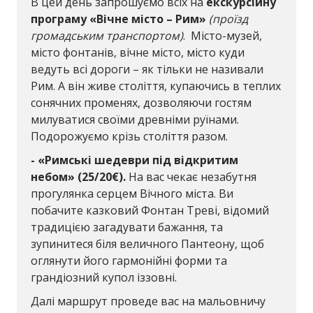
В цей день запрошуємо всіх на
екскурсійну
програму «Вічне місто – Рим»
(проїзд
громадським транспортом)
. Місто-музей,
місто фонтанів, вічне місто, місто куди
ведуть всі дороги – як тільки не називали
Рим. А він живе століття, купаючись в теплих
сонячних променях, дозволяючи гостям
милуватися своїми древніми руїнами.
Подорожуємо крізь століття разом.
- «Римські шедеври під відкритим
небом» (25/20€).
На вас чекає незабутня
прогулянка серцем Вічного міста. Ви
побачите казковий Фонтан Треві, відомий
традицією загадувати бажання, та
зупинитеся біля величного Пантеону, щоб
оглянути його гармонійні форми та
грандіозний купол іззовні.
Далі маршрут проведе вас на мальовничу