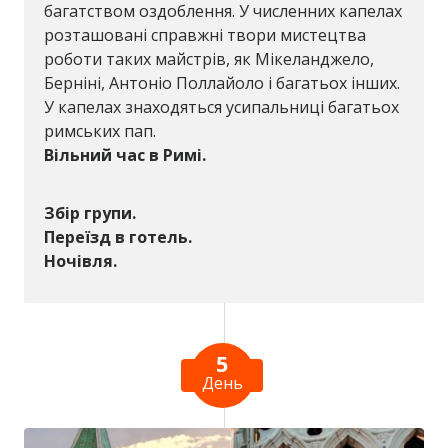
багатством оздоблення. У численних капелах
розташовані справжні твори мистецтва
роботи таких майстрів, як Мікеланджело,
Берніні, Антоніо Поллайоло і багатьох інших.
У капелах знаходяться усипальниці багатьох
римських пап.
Вільний час в Римі.
Збір групи.
Переїзд в готель.
Ночівля.
5
День