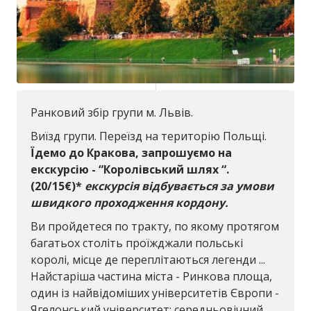
Ранковий збір групи м. Львів.
Виїзд групи. Переїзд на територію Польщі.
Їдемо до Кракова, запрошуємо на
екскурсію - “Королівський шлях “.
(20/15€)*
екскурсія відбувається за умови
швидкого проходження кордону.
Ви пройдетеся по тракту, по якому протягом
багатьох століть проїжджали польські
королі, місце де переплітаються легенди ...
Найстаріша частина міста - Ринкова площа,
один із найвідоміших університетів Європи -
Ягелонський університет; середньовічний