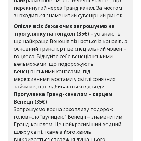
найкрасивішого моста Венеції Ріальто, що
перекинутий через Гранд канал. За мостом
знаходиться знаменитий сувенірний ринок.
Опісля всіх бажаючих запрошуємо на
прогулянку на гондолі
(
3
5€)
– усі знають,
що найкраще Венеція пізнається із каналів, а
основний транспорт це спеціальний човен –
гондола. Відчуйте себе венеціанськими
вельможами, що подорожують
венеціанськими каналами, під
мереживними мостами у світлі сонячних
зайчиків, що відбиваються від води.
Прогулянка Гранд-каналом – серцем
Венеції (35€)
Запрошуємо вас на захопливу подорож
головною “вулицею” Венеції – знаменитим
Гранд-каналом. Це найкрасивіший водний
шлях у світі, і саме з його хвиль
відкривається справжня душа цього