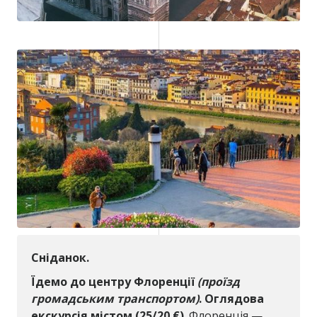
Сніданок.
Їдемо до центру Флоренції
(проїзд
громадським транспортом)
. Оглядова
екскурсія містом (25/20
€)
. Флоренція —