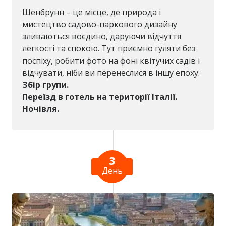
Шенбрунн – це місце, де природа і
мистецтво садово-паркового дизайну
зливаються воєдино, даруючи відчуття
легкості та спокою. Тут приємно гуляти без
поспіху, робити фото на фоні квітучих садів і
відчувати, ніби ви перенеслися в іншу епоху.
Збір групи.
Переїзд в готель на території Італії.
Ночівля.
3
День