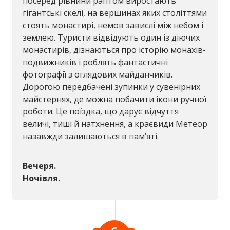
посеред рівнини раптом виростають
гігантські скелі, на вершинах яких століттями
стоять монастирі, немов завислі між небом і
землею. Туристи відвідують один із діючих
монастирів, дізнаються про історію монахів-
подвижників і роблять фантастичні
фотографії з оглядових майданчиків.
Дорогою передбачені зупинки у сувенірних
майстернях, де можна побачити ікони ручної
роботи. Це поїздка, що дарує відчуття
величі, тиші й натхнення, а краєвиди Метеор
назавжди залишаються в пам’яті.
Вечеря.
Ночівля.