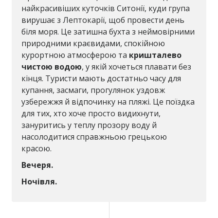
найкрасивіших куточків Ситонії, куди група
вирушає з Лептокарії, щоб провести день
біля моря. Це затишна бухта з неймовірними
природними краєвидами, спокійною
курортною атмосферою та
кришталево
чистою водою
, у якій хочеться плавати без
кінця. Туристи мають достатньо часу для
купання, засмаги, прогулянок уздовж
узбережжя й відпочинку на пляжі. Це поїздка
для тих, хто хоче просто видихнути,
зануритись у теплу прозору воду й
насолодитися справжньою грецькою
красою.
Вечеря.
Ночівля.