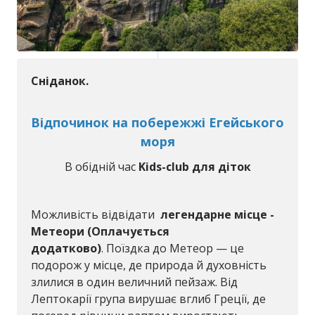
Сніданок.
Відпочинок на побережжі Егейського
моря
В обідній час
Kids-club для діток
Можливість відвідати
легендарне місце -
Метеори (Оплачується
додатково)
. Поїздка до Метеор — це
подорож у місце, де природа й духовність
злилися в один величний пейзаж. Від
Лептокарії група вирушає вглиб Греції, де