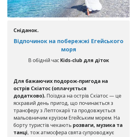
Сніданок.
Відпочинок на побережжі Егейського
моря
В обідній час
Kids-club для діток
Для бажаючих подорож-пригода на
острів Скіатос (оплачується
додатково).
Поїздка на острів Скіатос — це
яскравий день пригод, що починається з
трансферу з Лептокарії та продовжується
мальовничим круїзом Егейським морем. На
борту туристів чекають
розваги, музика та
танці
, тож атмосфера свята супроводжує