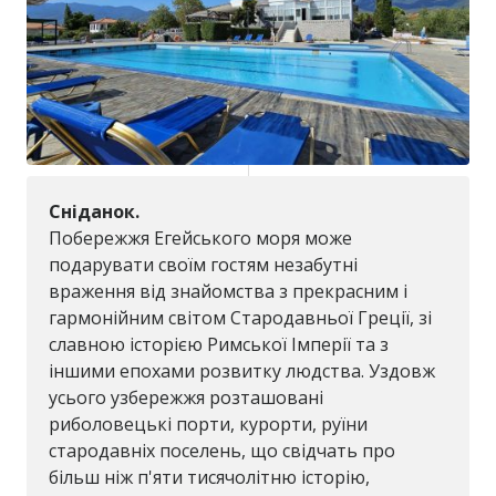
Сніданок.
Побережжя Егейського моря може
подарувати своїм гостям незабутні
враження від знайомства з прекрасним і
гармонійним світом Стародавньої Греції, зі
славною історією Римської Імперії та з
іншими епохами розвитку людства. Уздовж
усього узбережжя розташовані
риболовецькі порти, курорти, руїни
стародавніх поселень, що свідчать про
більш ніж п'яти тисячолітню історію,