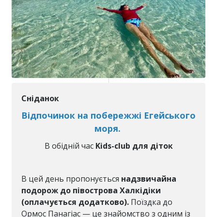
Сніданок
Відпочинок на побережжі Егейського
моря.
В обідній час
Kids-club для діток
В цей день пропонується
надзвичайна
подорож до півострова Халкідіки
(оплачується додатково).
Поїздка до
Ормос Панагіас — це знайомство з одним із