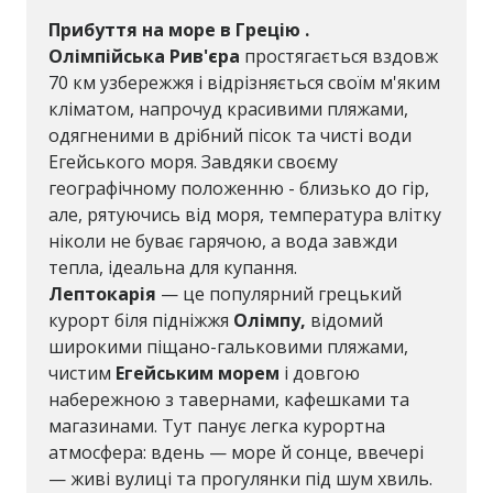
Прибуття на море в Грецію .
Олімпійська Рив'єра
простягається вздовж
70 км узбережжя і відрізняється своїм м'яким
кліматом, напрочуд красивими пляжами,
одягненими в дрібний пісок та чисті води
Егейського моря. Завдяки своєму
географічному положенню - близько до гір,
але, рятуючись від моря, температура влітку
ніколи не буває гарячою, а вода завжди
тепла, ідеальна для купання.
Лептокарія
— це популярний грецький
курорт біля підніжжя
Олімпу,
відомий
широкими піщано-гальковими пляжами,
чистим
Егейським морем
і довгою
набережною з тавернами, кафешками та
магазинами. Тут панує легка курортна
атмосфера: вдень — море й сонце, ввечері
— живі вулиці та прогулянки під шум хвиль.