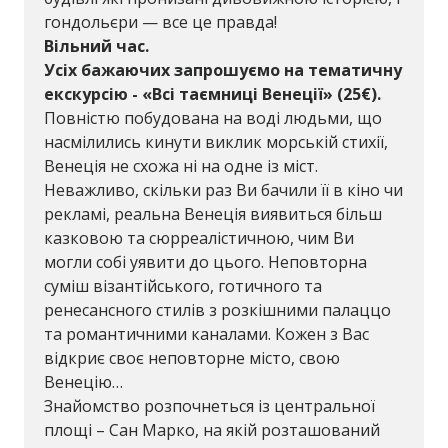
гондольєри — все це правда!
Вільний час.
Усіх бажаючих запрошуємо на тематичну
екскурсію - «Всі таємниці Венеції»
(25€)
.
Повністю побудована на воді людьми, що
насмілились кинути виклик морській стихії,
Венеція не схожа ні на одне із міст.
Неважливо, скільки раз Ви бачили її в кіно чи
рекламі, реальна Венеція виявиться більш
казковою та сюрреалістичною, чим Ви
могли собі уявити до цього. Неповторна
суміш візантійського, готичного та
ренесансного стилів з розкішними палаццо
та романтичними каналами. Кожен з Вас
відкриє своє неповторне місто, свою
Венецію…
Знайомство розпочнеться із центральної
площі – Сан Марко, на якій розташований