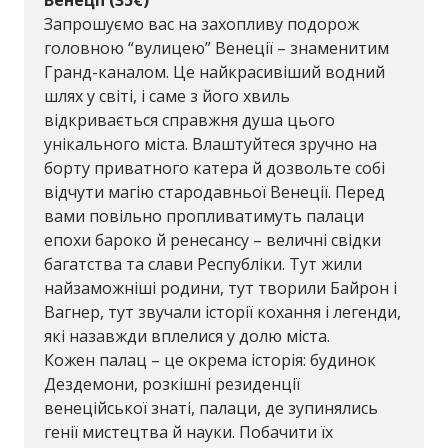
Запрошуємо вас на захопливу подорож
головною “вулицею” Венеції – знаменитим
Гранд-каналом. Це найкрасивіший водний
шлях у світі, і саме з його хвиль
відкривається справжня душа цього
унікального міста. Влаштуйтеся зручно на
борту приватного катера й дозвольте собі
відчути магію стародавньої Венеції. Перед
вами повільно пропливатимуть палаци
епохи бароко й ренесансу – величні свідки
багатства та слави Республіки. Тут жили
найзаможніші родини, тут творили Байрон і
Вагнер, тут звучали історії кохання і легенди,
які назавжди вплелися у долю міста.
Кожен палац – це окрема історія: будинок
Дездемони, розкішні резиденції
венеційської знаті, палаци, де зупинялись
генії мистецтва й науки. Побачити їх