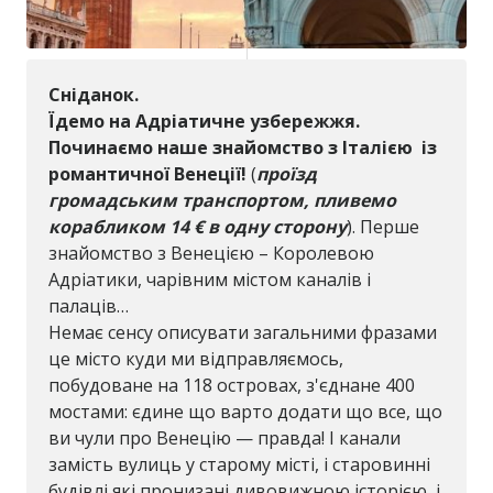
Сніданок.
Їдемо на Адріатичне узбережжя.
Починаємо наше знайомство з Італією із
романтичної Венеції!
(
проїзд
громадським транспортом, пливемо
корабликом 14 € в одну сторону
). Перше
знайомство з Венецією – Королевою
Адріатики, чарівним містом каналів і
палаців…
Немає сенсу описувати загальними фразами
це місто куди ми відправляємось,
побудоване на 118 островах, з'єднане 400
мостами: єдине що варто додати що все, що
ви чули про Венецію — правда! І канали
замість вулиць у старому місті, і старовинні
будівлі які пронизані дивовижною історією, і