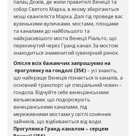
палац Дожів, де жили правителі Венеції та
собор Святого Марка, в якому зберігаються
мощі євангеліста Марка. Далі гід проведе вас
вузенькими вуличками, мостами, площами
та каналами до найбільшого та
найкрасивішого моста Венеції Ріальто, що
перекинутий через Гранд канал. За мостом
знаходиться знаменитий сувенірний ринок.
Опісля всіх бажаючих запрошуємо на
прогулянку на гондолі
(
3
5€)
– усі знають,
що найкраще Венеція пізнається із каналів, а
основний транспорт це спеціальний човен –
гондола. Відчуйте себе венеціанськими
вельможами, що подорожують
венеціанськими каналами, під
мереживними мостами у світлі сонячних
зайчиків, що відбиваються від води.
Прогулянка Гранд-каналом – серцем
Венеції (35€)