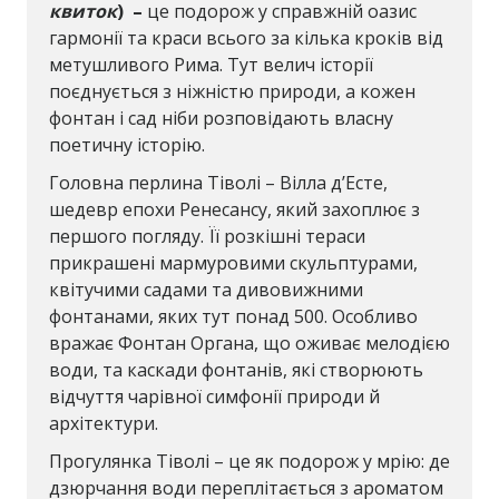
квиток
)
–
це подорож у справжній оазис
гармонії та краси всього за кілька кроків від
метушливого Рима. Тут велич історії
поєднується з ніжністю природи, а кожен
фонтан і сад ніби розповідають власну
поетичну історію.
Головна перлина Тіволі – Вілла д’Есте,
шедевр епохи Ренесансу, який захоплює з
першого погляду. Її розкішні тераси
прикрашені мармуровими скульптурами,
квітучими садами та дивовижними
фонтанами, яких тут понад 500. Особливо
вражає Фонтан Органа, що оживає мелодією
води, та каскади фонтанів, які створюють
відчуття чарівної симфонії природи й
архітектури.
Прогулянка Тіволі – це як подорож у мрію: де
дзюрчання води переплітається з ароматом