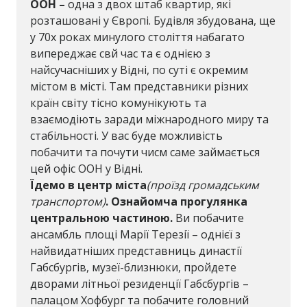
ООН –
одна з двох штаб квартир, які
розташовані у Європі.
Будівля збудована, ще
у 70х роках минулого століття набагато
випереджає свй час та є однією з
найсучасніших у Відні, по суті є окремим
містом в місті. Там представники різних
країн світу тісно комунікують та
взаємодіють заради міжнародного миру та
стабільності. У вас буде можливість
побачити та почути чисм саме займається
цей офіс ООН у Відні.
Їдемо в центр міста
(проїзд громадським
транспортом)
. Ознайомча прогулянка
центральною частиною.
Ви побачите
ансамбль площі Марії Терезії – однієї з
найвидатніших представниць династії
Габсбургів, музеї-близнюки, пройдете
дворами літньої резиденції Габсбургів –
палацом Хофбург та побачите головний