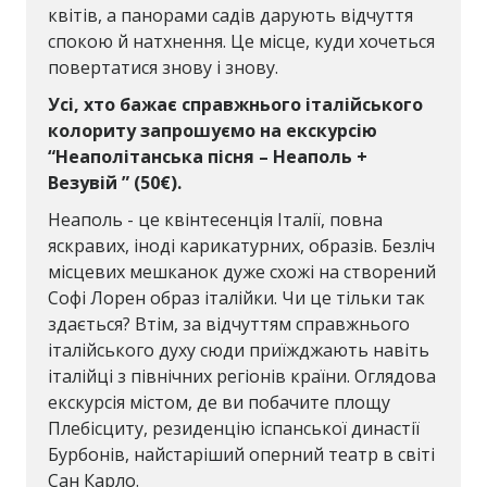
квітів, а панорами садів дарують відчуття
спокою й натхнення. Це місце, куди хочеться
повертатися знову і знову.
Усі, хто бажає справжнього італійського
колориту запрошуємо на екскурсію
“Неаполітанська пісня – Неаполь +
Везувій ” (50€).
Неаполь - це квінтесенція Італії, повна
яскравих, іноді карикатурних, образів. Безліч
місцевих мешканок дуже схожі на створений
Софі Лорен образ італійки. Чи це тільки так
здається? Втім, за відчуттям справжнього
італійського духу сюди приїжджають навіть
італійці з північних регіонів країни. Оглядова
екскурсія містом, де ви побачите площу
Плебісциту, резиденцію іспанської династії
Бурбонів, найстаріший оперний театр в світі
Сан Карло.