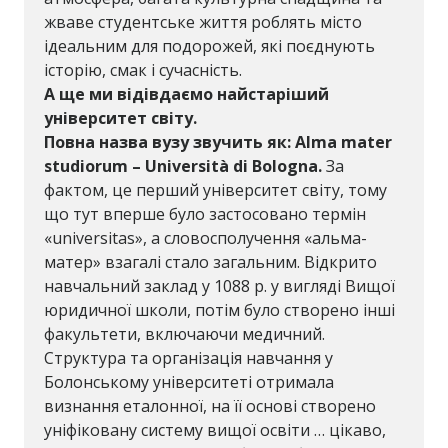
жваве студентське життя роблять місто
ідеальним для подорожей, які поєднують
історію, смак і сучасність.
А ще ми відівдаємо найстаріший
університет світу.
Повна назва вузу звучить як: Alma mater
studiorum – Università di Bologna.
За
фактом, це перший університет світу, тому
що тут вперше було застосовано термін
«universitas», а словосполучення «альма-
матер» взагалі стало загальним. Відкрито
навчальний заклад у 1088 р. у вигляді Вищої
юридичної школи, потім було створено інші
факультети, включаючи медичний.
Структура та організація навчання у
Болонському університеті отримала
визнання еталонної, на її основі створено
уніфіковану систему вищої освіти … цікаво,