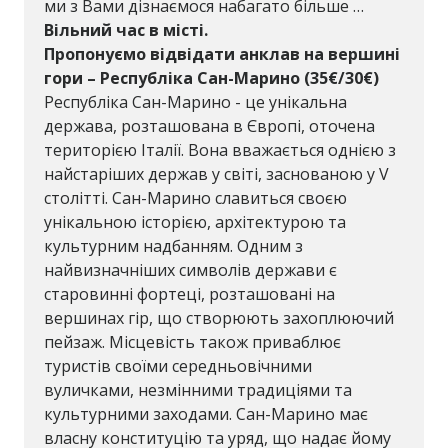
ми з Вами дізнаємося набагато більше …
Вільний час в місті.
Пропонуємо відвідати анклав на вершині
гори – Республіка Сан-Марино
(35€/30€)
Республіка Сан-Марино - це унікальна
держава, розташована в Європі, оточена
територією Італії. Вона вважається однією з
найстаріших держав у світі, заснованою у V
столітті. Сан-Марино славиться своєю
унікальною історією, архітектурою та
культурним надбанням. Одним з
найвизначніших символів держави є
старовинні фортеці, розташовані на
вершинах гір, що створюють захоплюючий
пейзаж. Місцевість також приваблює
туристів своїми середньовічними
вуличками, незмінними традиціями та
культурними заходами. Сан-Марино має
власну конституцію та уряд, що надає йому