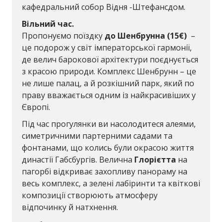
кафедральний собор Відня -Штефансдом.
Вільний час.
Пропонуємо поїздку
до Шенбрунна
(15€)
–
це подорож у світ імператорської гармонії,
де велич барокової архітектури поєднується
з красою природи. Комплекс Шенбрунн – це
не лише палац, а й розкішний парк, який по
праву вважається одним із найкрасивіших у
Європі.
Під час прогулянки ви насолодитеся алеями,
симетричними партерними садами та
фонтанами, що колись були окрасою життя
династії Габсбургів. Велична
Глорієтта
на
пагорбі відкриває захопливу панораму на
весь комплекс, а зелені лабіринти та квіткові
композиції створюють атмосферу
відпочинку й натхнення.