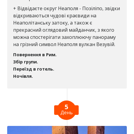
+ Відвідаєте округ Неаполя - Позіліпо, звідки
відкриваються чудові краєвиди на
Неаполітанську затоку, а також є
прекрасний оглядовий майданчик, з якого
можна спостерігати захоплюючу панораму
на грізний символ Неаполя вулкан Везувій.
Повернення в Рим.
Збір групи.
Переїзд в готель.
Ночівля.
5
День