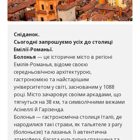
Сніданок.
Сьогодні запрошуємо усіх до столиці
Емілії-Романьї.
Болонья
— це історичне місто в регіоні
Емілія-Романья, відоме своєю
середньовічною архітектурою,
гастрономією та найстарішим
університетом у світі, заснованим у 1088
році. Місто зачаровує своїми аркадами, що
тягнуться на 38 км, та символічними вежами
Асінеллі й Гарізенда.
Болонья — гастрономічна столиця Італії, де
народилися такі страви, як тальятеле з рагу
(болоньєзе) та лазанья. Її автентична
атмосфера, багата культурна спадщина та