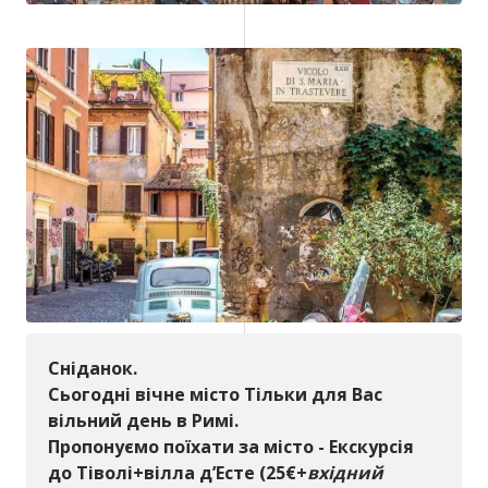
Сніданок.
Сьогодні вічне місто Тільки для Вас
вільний день в Римі.
Пропонуємо поїхати за місто - Екскурсія
до Тіволі+вілла д’Есте
(25€+
вхідний