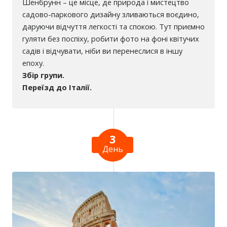
Шенбрунн – це місце, де природа і мистецтво
садово-паркового дизайну зливаються воєдино,
даруючи відчуття легкості та спокою. Тут приємно
гуляти без поспіху, робити фото на фоні квітучих
садів і відчувати, ніби ви перенеслися в іншу
епоху.
Збір групи.
Переїзд до Італії.
3
День