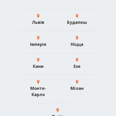
Львів
Будапеш
Імперія
Ніцца
Кани
Езе
Монте-
Мілан
Карло