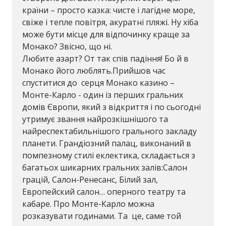
країни – просто казка: чисте і лагідне море,
свіже і тепле повітря, акуратні пляжі. Ну хіба
може бути місце для відпочинку краще за
Монако? Звісно, що ні.
Любите азарт? От так спів падіння! Бо й в
Монако його люблять.Прийшов час
спуститися до серця Монако казино –
Монте-Карло - один із перших гральних
домів Європи, який з відкриття і по сьогодні
утримує звання найрозкішнішого та
найреспектабильнішого грального закладу
планети. Грандіозний палац, виконаний в
помпезному стилі еклектика, складається з
багатьох шикарних гральних залів:Салон
грацій, Салон-Ренесанс, Білий зал,
Европейский салон… оперного театру та
кабаре. Про Монте-Карло можна
розказувати годинами. Та це, саме той