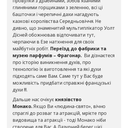
провулки з драбинами, зобов'язаними
глиняними горщиками з зеленню, всі ці
башточки і черепичні дахи нагадують
казкові королівства Середньовіччя. Не
дивно, що знаменитий мультиплікатор Уолт
Дісней обожнював відпочивати тут,
черпаючи в Езе натхнення для своїх
майбутніх робіт.
Переїзд до фабрики та
музею парфумів – Фрагонар.
Ви дізнаєтеся
про історію виникнення духів, про
технологію їх виготовлення та які духи
підходять саме Вам. Саме тут у Вас буде
можливість придбати справжні французькі
духи !!!.
Дальше нас очікує
князівство
Монако.
Якщо Ви «людина-свято», вічно
спраглі до розваг та атракцій, мрієте про
видовища та атракції - тоді Монако ніби
створене для Вас. А Лазурний берег цієї