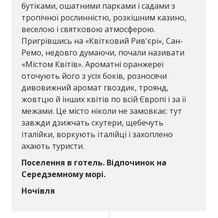
бутіками, ошатними парками і садами з
тропічної рослинністю, розкішним казино,
веселою і святковою атмосферою.
Пригрівшись на «Квітковий Рив'єрі», Сан-
Ремо, недовго думаючи, почали називати
«Містом Квітів». Ароматні оранжереї
оточують його з усіх боків, розносячи
дивовижний аромат гвоздик, троянд,
жовтцю й інших квітів по всій Європі і за її
межами. Це місто ніколи не замовкає: тут
завжди дзижчать скутери, щебечуть
італійки, воркують італійці і захоплено
ахають туристи.
Поселення в готель. Відпочинок на
Середземному морі.
Ночівля