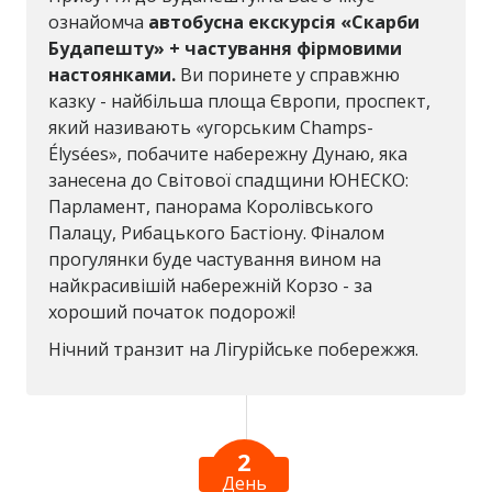
ознайомча
автобусна екскурсія «Скарби
Будапешту» + частування фірмовими
настоянками.
Ви поринете у справжню
казку - найбільша площа Європи, проспект,
який називають «угорським Champs-
Élysées», побачите набережну Дунаю, яка
занесена до Світової спадщини ЮНЕСКО:
Парламент, панорама Королівського
Палацу, Рибацького Бастіону. Фіналом
прогулянки буде частування вином на
найкрасивішій набережній Корзо - за
хороший початок подорожі!
Нічний транзит на Лігурійське побережжя.
2
День