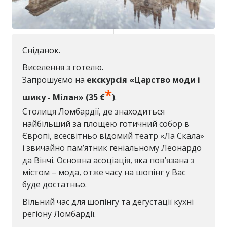
Сніданок.
Виселення з готелю.
Запрошуємо на
екскурсія «Царство моди і
*
шику - Мілан» (35 €
)
.
Столиця Ломбардії, де знаходиться
найбільший за площею готичний собор в
Європі, всесвітньо відомий театр «Ла Скала»
і звичайно пам’ятник геніальному Леонардо
да Вінчі. Основна асоціація, яка пов’язана з
містом – мода, отже часу на шопінг у Вас
буде достатньо.
Вільний час для шопінгу та дегустації кухні
регіону Ломбардії.