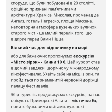
споруди, що були побудовані в 20 столітті,
офіційно признані пам’ятниками
архітектури. Храм св. Миколая, променад де
Ангелз, готель Негреско, площа Массена,
неповторна атмосфера вузеньких вуличок
старого міст - це малий перелік того, що
відкриє перед Вами Ніцца.
Вільний час для відпочинку на морі
або для бажаючих пропонуємо
екскурсію
«Місто зірок» - Канни 10 €.
Цей курорт став
відомий завдяки, щорічному міжнародному
кінофестивалю. Уявіть себе на місці зірки, та
пройдіться по знаменитій червоній доріжці
палацу Фестивалів.
Збір туристів продовжуємо екскурсію, на нас
очікують Приморські Альпи -
містечко Ез
,
повите бузковими квітами, вузенькі