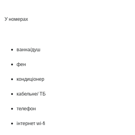
У номерах
ванна/душ
фен
кондиціонер
кабельне/ ТБ
телефон
інтернет wi-fi