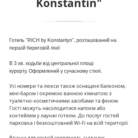
Konstantin"
Готель "RICH by Konstantyn", розташований на
першій береговій лінії
В 3 хв. ходьби від центральної площі
курорту. Оформлений у сучасному стилі.
Усі номери та люкси також оснащені балконом,
міні-баром і окремою ванною кімнатою з
туалетно-косметичними засобами та феном.
Гості можуть насолодитися напоєм або
коктейлем у лаунжі готелю. До послуг гостей
парковка і безкоштовний Wi-Fi на всій території.
Вранці для гостей сервірують сніданок