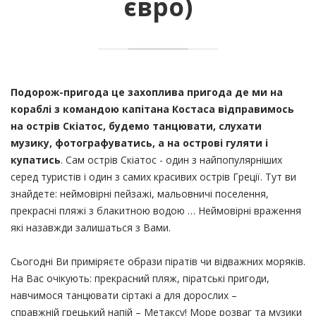
євро)
Подорож-пригода це захоплива пригода де ми н
а
кораблі з командою капітана Костаса відправимось
на острів Скіатос, будемо танцювати, слухати
музику, фотографуватись, а на острові гуляти і
купатись
. Сам острів Скіатос - один з найпопулярніших
серед туристів і один з самих красивих острів Греції. Тут ви
знайдете: неймовірні пейзажі, мальовничі поселення,
прекрасні пляжі з блакитною водою … Неймовірні враження
які назавжди залишаться з Вами.
Сьогодні Ви приміряєте образи піратів чи відважних моряків.
На Вас очікують: прекрасний пляж, піратські пригоди,
навчимося танцювати сіртакі а для дорослих –
справжній грецький напій – Метаксу! Море розваг та музики