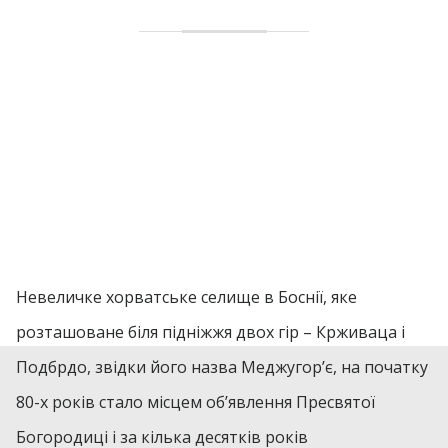
Невеличке хорватське селище в Боснії, яке
розташоване біля підніжжя двох гір – Крживаца і
Подбрдо, звідки його назва Меджугор’є, на початку
80-х років стало місцем об’явлення Пресвятої
Богородиці і за кілька десятків років