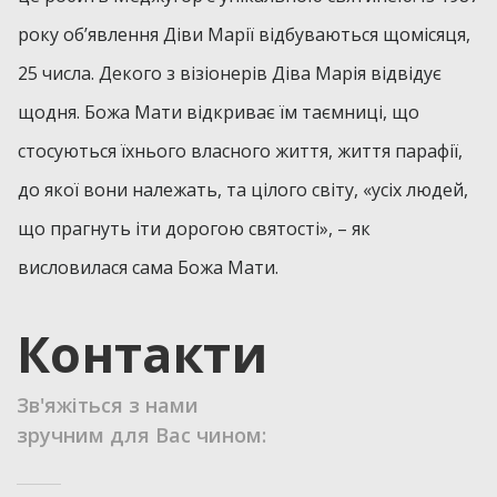
року об’явлення Діви Марії відбуваються щомісяця,
25 числа. Декого з візіонерів Діва Марія відвідує
щодня. Божа Мати відкриває їм таємниці, що
стосуються їхнього власного життя, життя парафії,
до якої вони належать, та цілого світу, «усіх людей,
що прагнуть іти дорогою святості», – як
висловилася сама Божа Мати.
Контакти
Зв'яжіться з нами
зручним для Вас чином: