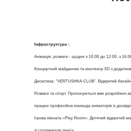
Інфраструктура :
Анімація, розваги - щодня з 10:00 до 12:00, з 16:0
Концертний майданчик та кінотеатр 5D з додатко
Дискотека: "VERTUSHKA-CLUB". Відкритий басейн 
Розваги та спорт. Пропонуються вже розроблені ав
працює професійна команда аніматорів із досвідо
Ігрова кімната «Play Room». Дитячий відкритий м
зі столамидля тенісу.