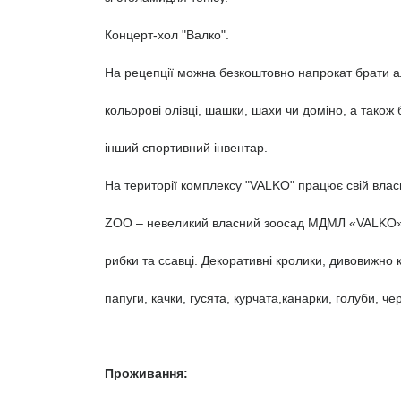
Концерт-хол "Валко".
На рецепції можна безкоштовно напрокат брати 
кольорові олівці, шашки, шахи чи доміно, а також б
інший спортивний інвентар.
На території комплексу "VALKO" працює свій влас
ZOO – невеликий власний зоосад МДМЛ «VALKO»,
рибки та ссавці. Декоративні кролики, дивовижно 
папуги, качки, гусята, курчата,канарки, голуби, че
Проживання: