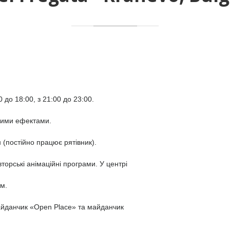
0 до 18:00, з 21:00 до 23:00.
вими ефектами.
(постійно працює рятівник).
торські анімаційні програми. У центрі 
м.
айданчик «Open Place» та майданчик 