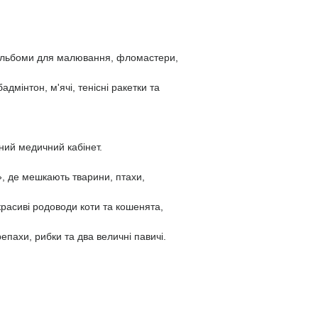
альбоми для малювання, фломастери, 
адмінтон, м'ячі, тенісні ракетки та 
ний медичний кабінет.
 де мешкають тварини, птахи,
красиві родоводи коти та кошенята, 
репахи, рибки та два величні павичі.