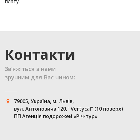
плату.
Контакти
Зв'яжіться з нами
зручним для Вас чином:
79005, Україна, м. Львів,
вул. Антоновича 120, "Vertycal" (10 поверх)
ПП Агенція подорожей «Річ-тур»