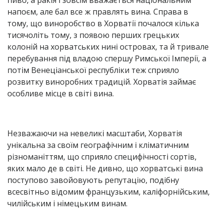
пиво, а ракія і зовсім вважається національним
напоєм, але бал все ж правлять вина. Справа в
тому, що виноробство в Хорватії почалося кілька
тисячоліть тому, з появою перших грецьких
колоній на хорватських нині островах, та й тривале
перебування під владою спершу Римської Імперії, а
потім Венеціанської республіки теж сприяло
розвитку виноробних традицій. Хорватія займає
особливе місце в світі вина.
Незважаючи на невеликі масштаби, Хорватія
унікальна за своїм географічним і кліматичним
різноманіттям, що сприяло специфічності сортів,
яких мало де в світі. Не дивно, що хорватські вина
поступово завойовують репутацію, подібну
всесвітньо відомим французьким, каліфорнійським,
чилійським і німецьким винам.