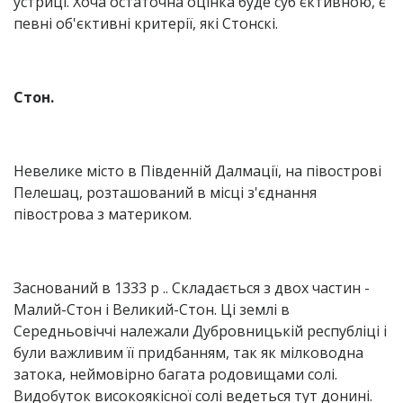
устриці. Хоча остаточна оцінка буде суб'єктивною, є
певні об'єктивні критерії, які Стонскі.
Стон.
Невелике місто в Південній Далмації, на півострові
Пелешац, розташований в місці з'єднання
півострова з материком.
Заснований в 1333 р .. Складається з двох частин -
Малий-Стон і Великий-Cтон. Ці землі в
Середньовіччі належали Дубровницькій республіці і
були важливим її придбанням, так як мілководна
затока, неймовірно багата родовищами солі.
Видобуток високоякісної солі ведеться тут донині.