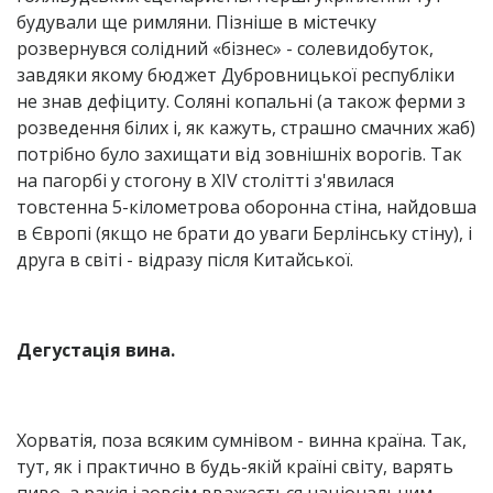
будували ще римляни. Пізніше в містечку
розвернувся солідний «бізнес» - солевидобуток,
завдяки якому бюджет Дубровницької республіки
не знав дефіциту. Соляні копальні (а також ферми з
розведення білих і, як кажуть, страшно смачних жаб)
потрібно було захищати від зовнішніх ворогів. Так
на пагорбі у стогону в XIV столітті з'явилася
товстенна 5-кілометрова оборонна стіна, найдовша
в Європі (якщо не брати до уваги Берлінську стіну), і
друга в світі - відразу після Китайської.
Дегустація вина.
Хорватія, поза всяким сумнівом - винна країна. Так,
тут, як і практично в будь-якій країні світу, варять