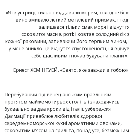
«Я їв устриці, сильно віддавали морем, холодне біле
вино змивало легкий металевий присмак, і тоді
залишався тільки смак моря і відчуття
соковитої маси в роті; і ковтав холодний сік з
кожної раковини, запиваючи його терпким вином, і
у мене зникло це відчуття спустошеності, і я відчув
себе щасливим і почав будувати плани ».
Ернест ХЕМІНГУЕЙ, «Свято, яке завжди з тобою»
Перебуваючи під венеціанським правлінням
протягом майже чотирьох століть і знаходячись
буквально за два кроки від Італії, узбережжя
Далмації приваблює любителів здорової
середземноморської кухні ароматними овочами,
соковитим м’ясом на грилі та, понад усе, безмежним