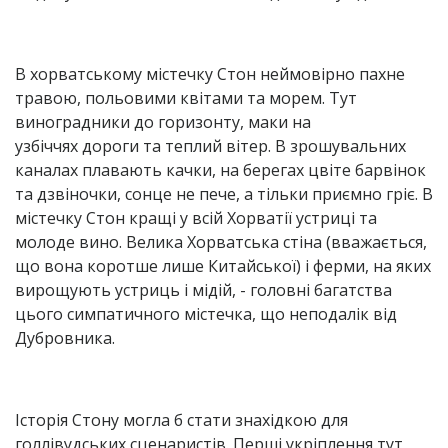
В хорватському містечку Стон неймовірно пахне
травою, польовими квітами та морем. Тут
виноградники до горизонту, маки на
узбіччях дороги та теплий вітер. В зрошувальних
каналах плавають качки, на берегах цвіте барвінок
та дзвіночки, сонце не пече, а тільки приємно гріє. В
містечку Стон кращі у всій Хорватії устриці та
молоде вино. Велика Хорватська стіна (вважається,
що вона коротше лише Китайської) і ферми, на яких
вирощують устриць і мідій, - головні багатства
цього симпатичного містечка, що неподалік від
Дубровника.
Історія Стону могла б стати знахідкою для
голлівудських сценаристів. Перші укріплення тут