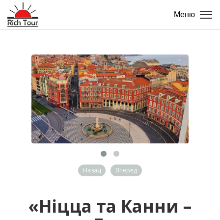
Меню
Назад
Вперед
«Ніцца та Канни –