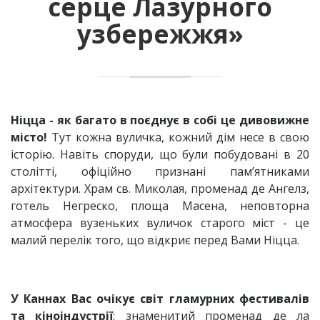
серце Лазурного
узбережжя»
Ніцца - як багато в поєднує в собі це дивовижне
місто!
Тут кожна вуличка, кожний дім несе в свою
історію. Навіть споруди, що були побудовані в 20
столітті, офіційно признані пам’ятниками
архітектури. Храм св. Миколая, променад де Ангелз,
готель Негреско, площа Масена, неповторна
атмосфера вузеньких вуличок старого міст - це
малий перелік того, що відкриє перед Вами Ніцца.
У Каннах Вас очікує світ гламурних фестивалів
та кіноіндустрії
: знаменитий променад де ла